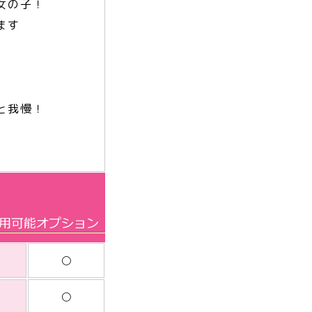
女の子！
ます
と我慢！
○
○