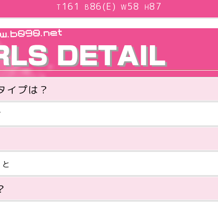
161
86(E)
58
87
T
B
W
H
タイプは？
方
こと
？